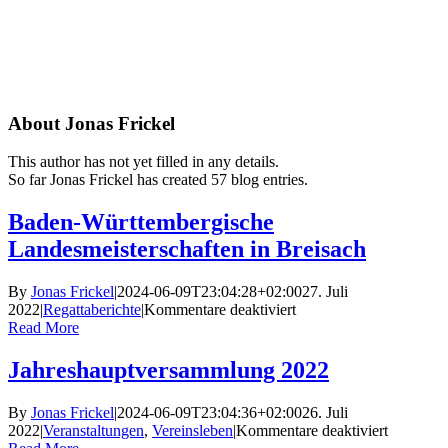
Skip
to
content
About
Jonas Frickel
This author has not yet filled in any details.
So far Jonas Frickel has created 57 blog entries.
Baden-Württembergische
Landesmeisterschaften in Breisach
By
Jonas Frickel
|
2024-06-09T23:04:28+02:00
27. Juli
für
2022
|
Regattaberichte
|
Kommentare deaktiviert
Baden-
Read More
Württembergische
Landesmeisterschaften
Jahreshauptversammlung 2022
in
Breisach
By
Jonas Frickel
|
2024-06-09T23:04:36+02:00
26. Juli
für
2022
|
Veranstaltungen
,
Vereinsleben
|
Kommentare deaktiviert
Jahresha