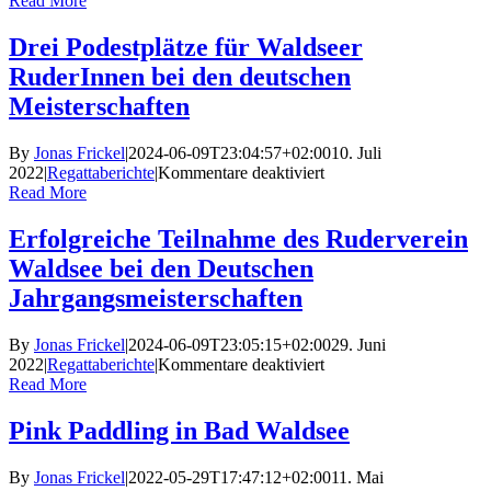
Read More
2022
Drei Podestplätze für Waldseer
RuderInnen bei den deutschen
Meisterschaften
By
Jonas Frickel
|
2024-06-09T23:04:57+02:00
10. Juli
für
2022
|
Regattaberichte
|
Kommentare deaktiviert
Drei
Read More
Podestplätze
für
Erfolgreiche Teilnahme des Ruderverein
Waldseer
Waldsee bei den Deutschen
RuderInnen
bei
Jahrgangsmeisterschaften
den
deutschen
By
Jonas Frickel
|
2024-06-09T23:05:15+02:00
29. Juni
Meisterschaften
für
2022
|
Regattaberichte
|
Kommentare deaktiviert
Erfolgreiche
Read More
Teilnahme
des
Pink Paddling in Bad Waldsee
Ruderverein
Waldsee
By
Jonas Frickel
|
2022-05-29T17:47:12+02:00
11. Mai
bei