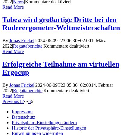
für
2022
|
News
|
Kommentare deaktiviert
den
Pink
Read More
Deutschen
Paddling
Jahrgangsmeisterschaft
in
Tabea wird großartige Dritte bei den
Bad
Ruderergometer-Weltmeisterschaften
Waldsee
By
Jonas Frickel
|
2024-06-09T23:06:30+02:00
1. März
für
2022
|
Regattaberichte
|
Kommentare deaktiviert
Tabea
Read More
wird
großartige
Erfolgreiche Teilnahme am virtuellen
Dritte
Ergocup
bei
den
Ruderergometer-
By
Jonas Frickel
|
2024-06-09T23:05:36+02:00
14. Februar
Weltmeisterschaften
für
2022
|
Regattaberichte
|
Kommentare deaktiviert
Erfolgreiche
Read More
Teilnahme
Previous
1
2
···
5
6
am
Impressum
virtuellen
Datenschutz
Ergocup
Privatsphäre-Einstellungen ändern
Historie der Privatsphäre-Einstellungen
Einwilligungen widerrufen