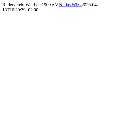
Skip
Ruderverein Waldsee 1900 e.V.
Niklas Wiest
2026-04-
to
18T10:20:29+02:00
content