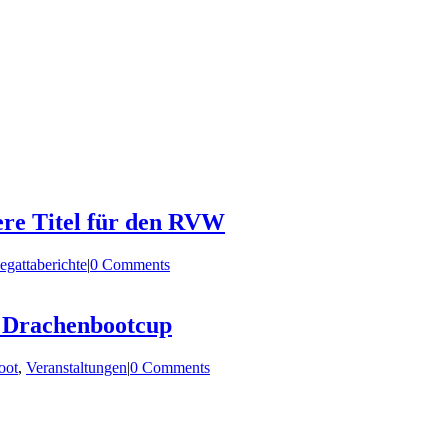
ere Titel für den RVW
egattaberichte
|
0 Comments
m Drachenbootcup
oot
,
Veranstaltungen
|
0 Comments