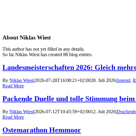
Skip
to
content
About
Niklas Wiest
This author has not yet filled in any details.
So far Niklas Wiest has created 88 blog entries.
Landesmeisterschaften 2026: Gleich mehr
By
Niklas Wiest
|
2026-07-28T16:08:21+02:00
28. Juli 2026
|
Jugend
,
R
Read More
Packende Duelle und tolle Stimmung bei
By
Niklas Wiest
|
2026-07-12T10:45:59+02:00
12. Juli 2026
|
Drachenb
Read More
Ostemarathon Hemmoor