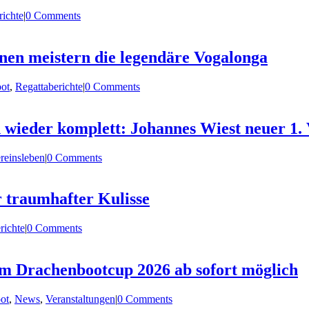
richte
|
0 Comments
en meistern die legendäre Vogalonga
ot
,
Regattaberichte
|
0 Comments
 wieder komplett: Johannes Wiest neuer 1.
reinsleben
|
0 Comments
r traumhafter Kulisse
richte
|
0 Comments
m Drachenbootcup 2026 ab sofort möglich
ot
,
News
,
Veranstaltungen
|
0 Comments