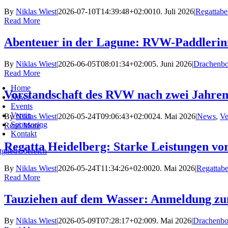
By
Niklas Wiest
|
2026-07-10T14:39:48+02:00
10. Juli 2026
|
Regattabe
Read More
Abenteuer in der Lagune: RVW-Paddlerinn
By
Niklas Wiest
|
2026-06-05T08:01:34+02:00
5. Juni 2026
|
Drachenbo
Read More
oggle
avigation
Home
Vorstandschaft des RVW nach zwei Jahren
News
Events
Verein
By
Niklas Wiest
|
2026-05-24T09:06:43+02:00
24. Mai 2026
|
News
,
Ve
Sponsoring
Read More
Kontakt
Regatta Heidelberg: Starke Leistungen vo
tgliederbereich
By
Niklas Wiest
|
2026-05-24T11:34:26+02:00
20. Mai 2026
|
Regattabe
Read More
Tauziehen auf dem Wasser: Anmeldung zu
By
Niklas Wiest
|
2026-05-09T07:28:17+02:00
9. Mai 2026
|
Drachenbo