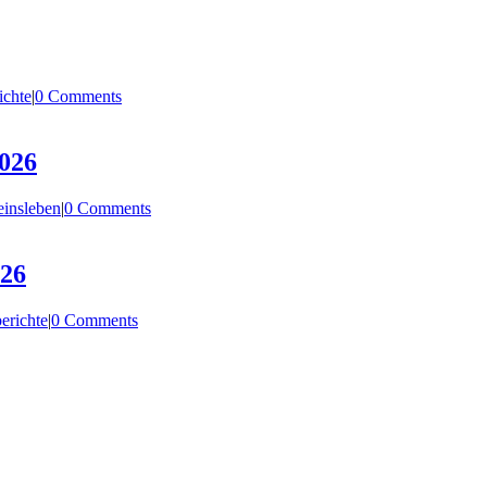
ichte
|
0 Comments
026
einsleben
|
0 Comments
026
erichte
|
0 Comments