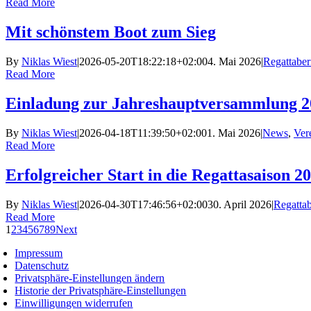
Read More
Mit schönstem Boot zum Sieg
By
Niklas Wiest
|
2026-05-20T18:22:18+02:00
4. Mai 2026
|
Regattaber
Read More
Einladung zur Jahreshauptversammlung 2
By
Niklas Wiest
|
2026-04-18T11:39:50+02:00
1. Mai 2026
|
News
,
Ver
Read More
Erfolgreicher Start in die Regattasaison 2
By
Niklas Wiest
|
2026-04-30T17:46:56+02:00
30. April 2026
|
Regattab
Read More
1
2
3
4
5
6
7
8
9
Next
Impressum
Datenschutz
Privatsphäre-Einstellungen ändern
Historie der Privatsphäre-Einstellungen
Einwilligungen widerrufen