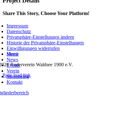
Project Details
Share This Story, Choose Your Platform!
Facebook
X
Reddit
LinkedIn
WhatsApp
Telegram
Tumblr
Pinterest
Vk
Xing
Email
Impressum
Datenschutz
Privatsphäre-Einstellungen ändern
Historie der Privatsphäre-Einstellungen
oggle
Einwilligungen widerrufen
avigation
Menü
Home
News
2026 Ruderverein Waldsee 1900 e.V.
Events
Verein
Page load link
Sponsoring
Kontakt
tgliederbereich