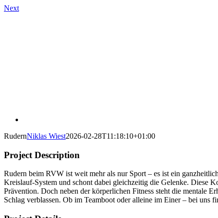
Skip
Next
to
content
Rudern
Niklas Wiest
2026-02-28T11:18:10+01:00
Project Description
Rudern beim RVW ist weit mehr als nur Sport – es ist ein ganzheitlic
Kreislauf-System und schont dabei gleichzeitig die Gelenke. Diese K
Prävention. Doch neben der körperlichen Fitness steht die mentale E
Schlag verblassen. Ob im Teamboot oder alleine im Einer – bei uns f