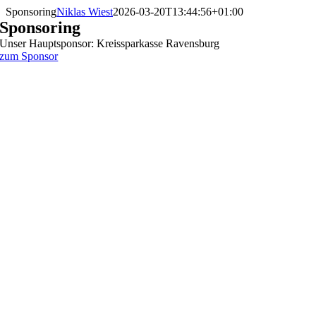
Skip
Sponsoring
Niklas Wiest
2026-03-20T13:44:56+01:00
to
Sponsoring
content
Unser Hauptsponsor: Kreissparkasse Ravensburg
zum Sponsor