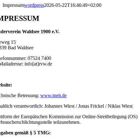
Skip
Impressum
wordpress
2026-05-22T16:46:49+02:00
to
content
MPRESSUM
derverein Waldsee 1900 e.V.
eweg 15
339 Bad Waldsee
lefonnummer: 07524 7400
Mailadresse: info[at]rvw.de
bsite:
chnische Betreuung:
www.tneit.de
haltlich verantwortlich: Johannes Wiest / Jonas Frickel / Niklas Wiest
attform der Europäischen Kommission zur Online-Streitbeilegung (OS) 
rbraucherschlichtungsstelle teilzunehmen.
gaben gemäß § 5 TMG: