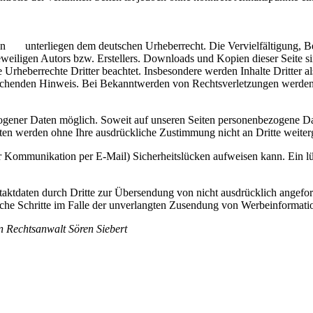
eiten unterliegen dem deutschen Urheberrecht. Die Vervielfältigung, B
weiligen Autors bzw. Erstellers. Downloads und Kopien dieser Seite sin
ie Urheberrechte Dritter beachtet. Insbesondere werden Inhalte Dritter a
echenden Hinweis. Bei Bekanntwerden von Rechtsverletzungen werden 
ogener Daten möglich. Soweit auf unseren Seiten personenbezogene Da
 Daten werden ohne Ihre ausdrückliche Zustimmung nicht an Dritte weite
er Kommunikation per E-Mail) Sicherheitslücken aufweisen kann. Ein lü
ktdaten durch Dritte zur Übersendung von nicht ausdrücklich angefor
tliche Schritte im Falle der unverlangten Zusendung von Werbeinformat
n Rechtsanwalt Sören Siebert