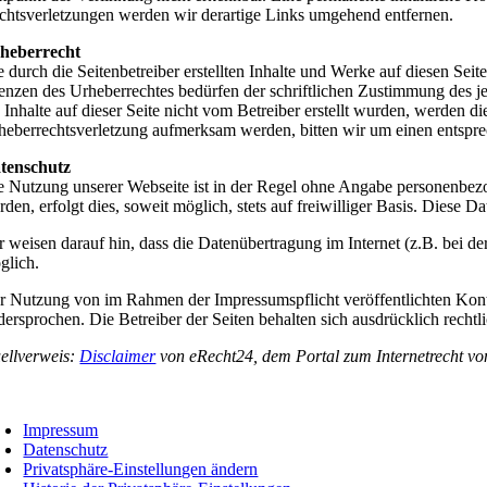
chtsverletzungen werden wir derartige Links umgehend entfernen.
heberrecht
e durch die Seitenbetreiber erstellten Inhalte und Werke auf diesen S
enzen des Urheberrechtes bedürfen der schriftlichen Zustimmung des je
e Inhalte auf dieser Seite nicht vom Betreiber erstellt wurden, werden d
heberrechtsverletzung aufmerksam werden, bitten wir um einen entspr
tenschutz
e Nutzung unserer Webseite ist in der Regel ohne Angabe personenbez
rden, erfolgt dies, soweit möglich, stets auf freiwilliger Basis. Diese
r weisen darauf hin, dass die Datenübertragung im Internet (z.B. bei d
glich.
r Nutzung von im Rahmen der Impressumspflicht veröffentlichten Konta
dersprochen. Die Betreiber der Seiten behalten sich ausdrücklich rech
ellverweis:
Disclaimer
von eRecht24, dem Portal zum Internetrecht vo
Impressum
Datenschutz
Privatsphäre-Einstellungen ändern