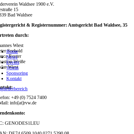
derverein Waldsee 1900 e.V.
estraße 15
339 Bad Waldsee
gistergericht & Registernummer: Amtsgericht Bad Waldsee, 35
rtreten durch:
hannes Wiest
oggle
avigation
eter Seebold
Home
anca Reuter
News
bastian Weiße
Events
klas Wiest
Verein
Sponsoring
Kontakt
ntakt:
tgliederbereich
lefon: +49 (0) 7524 7400
Mail:
info[at]rvw.de
endenkonto:
IC: GENODES1LEU
AN: DE74 6509 1040 0271 5290 08