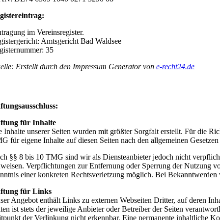
gistereintrag:
ntragung im Vereinsregister.
gistergericht: Amtsgericht Bad Waldsee
gisternummer: 35
elle: Erstellt durch den Impressum Generator von
e-recht24.de
ftungsausschluss:
ftung für Inhalte
e Inhalte unserer Seiten wurden mit größter Sorgfalt erstellt. Für die 
G für eigene Inhalte auf diesen Seiten nach den allgemeinen Gesetzen 
ch §§ 8 bis 10 TMG sind wir als Diensteanbieter jedoch nicht verpflich
nweisen. Verpflichtungen zur Entfernung oder Sperrung der Nutzung von
nntnis einer konkreten Rechtsverletzung möglich. Bei Bekanntwerden 
ftung für Links
ser Angebot enthält Links zu externen Webseiten Dritter, auf deren Inh
iten ist stets der jeweilige Anbieter oder Betreiber der Seiten verantw
itpunkt der Verlinkung nicht erkennbar. Eine permanente inhaltliche Ko