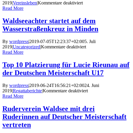
im
für
2019
|
Vereinsleben
|
Kommentare deaktiviert
Rudern
Ruderverein
Read More
schafft
5
Waldseeachter startet auf dem
neue
Wasserstraßenkreuz in Minden
SUP-
boards
an
By
wordpress
|
2019-07-05T12:23:37+02:00
5. Juli
für
2019
|
Uncategorized
|
Kommentare deaktiviert
Waldseeachter
Read More
startet
auf
Top 10 Platzierung für Lucie Rieunau auf
dem
der Deutschen Meisterschaft U17
Wasserstraßenkreuz
in
Minden
By
wordpress
|
2019-06-24T16:56:21+02:00
24. Juni
für
2019
|
Regattaberichte
|
Kommentare deaktiviert
Top
Read More
10
Platzierung
Ruderverein Waldsee mit drei
für
Ruderinnen auf Deutscher Meisterschaft
Lucie
Rieunau
vertreten
auf