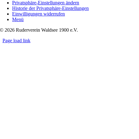
Privatsphäre-Einstellungen ändern
–
Historie der Privatsphäre-Einstellungen
Waldseeachter
Einwilligungen widerrufen
startet
Menü
in
die
© 2026 Ruderverein Waldsee 1900 e.V.
Ruderbundesliga-
Saison
Page load link