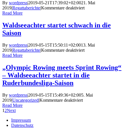
Paddling
By
wordpress
|
2019-05-21T17:39:02+02:00
21. Mai
Saison
für
2019
|
Regattaberichte
|
Kommentare deaktiviert
2019
Ruderverein
Read More
Waldsee
sammelt
Waldseeachter startet schwach in die
erste
Saison
Siege
der
Saison
By
wordpress
|
2019-05-15T15:50:11+02:00
13. Mai
für
2019
|
Regattaberichte
|
Kommentare deaktiviert
Waldseeachter
Read More
startet
schwach
„Olympic Rowing meets Sprint Rowing“
in
– Waldseeachter startet in die
die
Saison
Ruderbundesliga-Saison
By
wordpress
|
2019-05-15T15:49:36+02:00
5. Mai
für
2019
|
Uncategorized
|
Kommentare deaktiviert
„Olympic
Read More
Rowing
1
2
Next
meets
Impressum
Sprint
Datenschutz
Rowing“