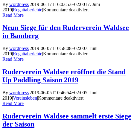
der
By
wordpress
|
2019-06-17T16:03:53+02:00
17. Juni
Deutschen
für
2019
|
Regattaberichte
|
Kommentare deaktiviert
Meisterschaft
Ruderverein
Read More
U17
Waldsee
mit
Neun Siege für den Ruderverein Waldsee
drei
in Bamberg
Ruderinnen
auf
Deutscher
By
wordpress
|
2019-06-07T10:58:08+02:00
7. Juni
Meisterschaft
für
2019
|
Regattaberichte
|
Kommentare deaktiviert
vertreten
Neun
Read More
Siege
für
Ruderverein Waldsee eröffnet die Stand
den
Up Paddling Saison 2019
Ruderverein
Waldsee
in
By
wordpress
|
2019-06-05T10:46:54+02:00
5. Juni
Bamberg
für
2019
|
Vereinsleben
|
Kommentare deaktiviert
Ruderverein
Read More
Waldsee
eröffnet
Ruderverein Waldsee sammelt erste Siege
die
der Saison
Stand
Up