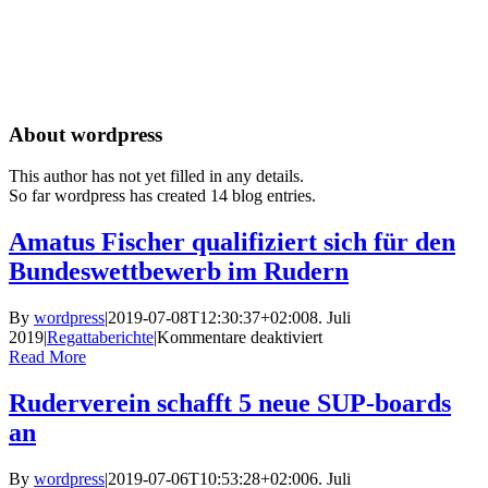
Skip
to
content
About
wordpress
This author has not yet filled in any details.
So far wordpress has created 14 blog entries.
Amatus Fischer qualifiziert sich für den
Bundeswettbewerb im Rudern
By
wordpress
|
2019-07-08T12:30:37+02:00
8. Juli
für
2019
|
Regattaberichte
|
Kommentare deaktiviert
Amatus
Read More
Fischer
qualifiziert
Ruderverein schafft 5 neue SUP-boards
sich
an
für
den
Bundeswettbewerb
By
wordpress
|
2019-07-06T10:53:28+02:00
6. Juli