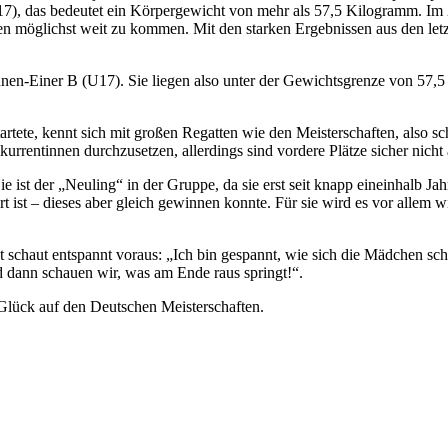
17), das bedeutet ein Körpergewicht von mehr als 57,5 Kilogramm. Im
en möglichst weit zu kommen. Mit den starken Ergebnissen aus den letz
innen-Einer B (U17). Sie liegen also unter der Gewichtsgrenze von 5
artete, kennt sich mit großen Regatten wie den Meisterschaften, also 
urrentinnen durchzusetzen, allerdings sind vordere Plätze sicher nicht 
st der „Neuling“ in der Gruppe, da sie erst seit knapp eineinhalb Jahren 
ert ist – dieses aber gleich gewinnen konnte. Für sie wird es vor allem
tet schaut entspannt voraus: „Ich bin gespannt, wie sich die Mädchen s
d dann schauen wir, was am Ende raus springt!“.
Glück auf den Deutschen Meisterschaften.