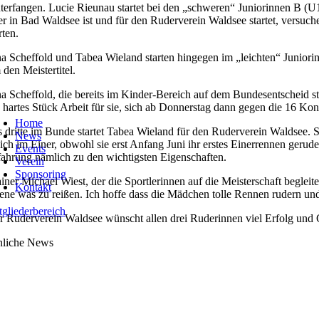
terfangen. Lucie Rieunau startet bei den „schweren“ Juniorinnen B (U
er in Bad Waldsee ist und für den Ruderverein Waldsee startet, versuch
rten.
na Scheffold und Tabea Wieland starten hingegen im „leichten“ Junior
 den Meistertitel.
na Scheffold, die bereits im Kinder-Bereich auf dem Bundesentscheid st
n hartes Stück Arbeit für sie, sich ab Donnerstag dann gegen die 16 Konk
oggle
avigation
Home
 dritte im Bunde startet Tabea Wieland für den Ruderverein Waldsee. Sie i
News
eich im Einer, obwohl sie erst Anfang Juni ihr erstes Einerrennen gerud
Events
fahrung nämlich zu den wichtigsten Eigenschaften.
Verein
Sponsoring
ainer Michael Wiest, der die Sportlerinnen auf die Meisterschaft beglei
Kontakt
ene was zu reißen. Ich hoffe dass die Mädchen tolle Rennen rudern un
tgliederbereich
r Ruderverein Waldsee wünscht allen drei Ruderinnen viel Erfolg und 
nliche News