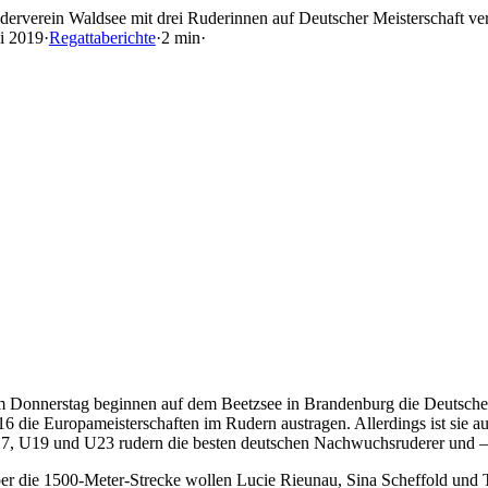
Skip
derverein Waldsee mit drei Ruderinnen auf Deutscher Meisterschaft ver
to
ni 2019
·
Regattaberichte
·
2 min
·
content
 Donnerstag beginnen auf dem Beetzsee in Brandenburg die Deutschen 
16 die Europameisterschaften im Rudern austragen. Allerdings ist sie au
7, U19 und U23 rudern die besten deutschen Nachwuchsruderer und –rud
er die 1500-Meter-Strecke wollen Lucie Rieunau, Sina Scheffold und T