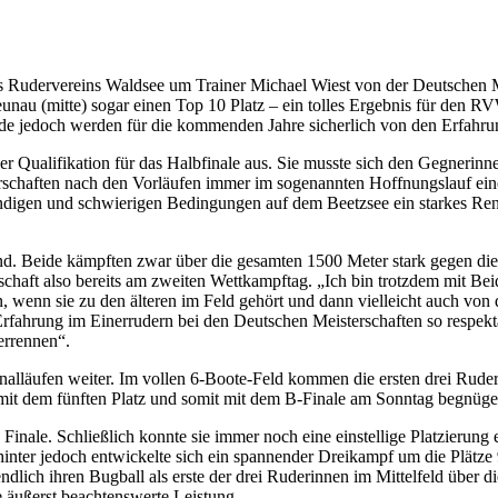
s Rudervereins Waldsee um Trainer Michael Wiest von der Deutschen M
unau (mitte) sogar einen Top 10 Platz – ein tolles Ergebnis für den R
 jedoch werden für die kommenden Jahre sicherlich von den Erfahrungen
er Qualifikation für das Halbfinale aus. Sie musste sich den Gegneri
rschaften nach den Vorläufen immer im sogenannten Hoffnungslauf ein
indigen und schwierigen Bedingungen auf dem Beetzsee ein starkes Renn
nd. Beide kämpften zwar über die gesamten 1500 Meter stark gegen di
erschaft also bereits am zweiten Wettkampftag. „Ich bin trotzdem mit B
 wenn sie zu den älteren im Feld gehört und dann vielleicht auch von 
ig Erfahrung im Einerrudern bei den Deutschen Meisterschaften so respe
nerrennen“.
alläufen weiter. Im vollen 6-Boote-Feld kommen die ersten drei Ruderin
ch mit dem fünften Platz und somit mit dem B-Finale am Sonntag begnüge
 Finale. Schließlich konnte sie immer noch eine einstellige Platzierung
nter jedoch entwickelte sich ein spannender Dreikampf um die Plätze
ich ihren Bugball als erste der drei Ruderinnen im Mittelfeld über die
e äußerst beachtenswerte Leistung.