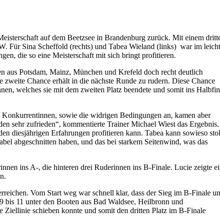
eisterschaft auf dem Beetzsee in Brandenburg zurück. Mit einem dritt
VW. Für Sina Scheffold (rechts) und Tabea Wieland (links) war im leich
, die so eine Meisterschaft mit sich bringt profitieren.
nnen aus Potsdam, Mainz, München und Krefeld doch recht deutlich
e zweite Chance erhält in die nächste Runde zu rudern. Diese Chance
en, welches sie mit dem zweiten Platz beendete und somit ins Halbfin
e Konkurrentinnen, sowie die widrigen Bedingungen an, kamen aber
eiden sehr zufrieden“, kommentierte Trainer Michael Wiest das Ergebnis.
den diesjährigen Erfahrungen profitieren kann. Tabea kann sowieso sto
ktabel abgeschnitten haben, und das bei starkem Seitenwind, was das
nen ins A-, die hinteren drei Ruderinnen ins B-Finale. Lucie zeigte e
n.
 erreichen. Vom Start weg war schnell klar, dass der Sieg im B-Finale un
 9 bis 11 unter den Booten aus Bad Waldsee, Heilbronn und
 Ziellinie schieben konnte und somit den dritten Platz im B-Finale