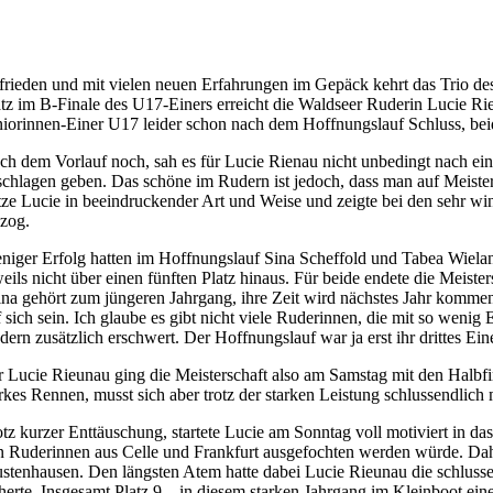
frieden und mit vielen neuen Erfahrungen im Gepäck kehrt das Trio de
atz im B-Finale des U17-Einers erreicht die Waldseer Ruderin Lucie Rie
niorinnen-Einer U17 leider schon nach dem Hoffnungslauf Schluss, beide
ch dem Vorlauf noch, sah es für Lucie Rienau nicht unbedingt nach ein
schlagen geben. Das schöne im Rudern ist jedoch, dass man auf Meiste
tze Lucie in beeindruckender Art und Weise und zeigte bei den sehr w
nzog.
niger Erfolg hatten im Hoffnungslauf Sina Scheffold und Tabea Wiela
weils nicht über einen fünften Platz hinaus. Für beide endete die Meist
ina gehört zum jüngeren Jahrgang, ihre Zeit wird nächstes Jahr kommen,
f sich sein. Ich glaube es gibt nicht viele Ruderinnen, die mit so wen
dern zusätzlich erschwert. Der Hoffnungslauf war ja erst ihr drittes Ei
r Lucie Rieunau ging die Meisterschaft also am Samstag mit den Halbfin
arkes Rennen, musst sich aber trotz der starken Leistung schlussendli
otz kurzer Enttäuschung, startete Lucie am Sonntag voll motiviert in das
n Ruderinnen aus Celle und Frankfurt ausgefochten werden würde. Dahi
stenhausen. Den längsten Atem hatte dabei Lucie Rieunau die schlussendl
cherte. Insgesamt Platz 9 – in diesem starken Jahrgang im Kleinboot ein