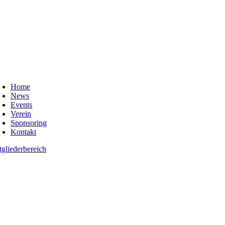
oggle
avigation
Home
News
Events
Verein
Sponsoring
Kontakt
tgliederbereich