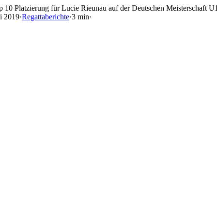
Skip
p 10 Platzierung für Lucie Rieunau auf der Deutschen Meisterschaft U
to
ni 2019
·
Regattaberichte
·
3 min
·
content