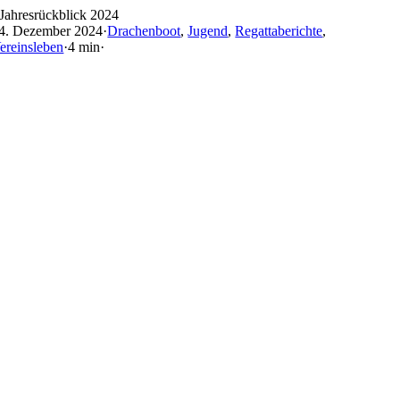
Skip
Jahresrückblick 2024
to
4. Dezember 2024
·
Drachenboot
,
Jugend
,
Regattaberichte
,
content
ereinsleben
·
4 min
·