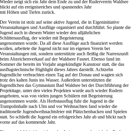
Wieder neigt sich ein Jahr dem Ende zu und der Ruderverein Waldsee
blickt auf ein ereignisreiches und spannendes Jahr
mit Höhen und Tiefen zurück.
Der Verein ist stolz auf seine aktive Jugend, die in Eigeninitiative
Veranstaltungen und Ausflüge organisiert und durchführt. So plante die
Jugend auch in diesem Winter wieder den alljährlichen
Schlittenausflug, der wieder mit Begeisterung
angenommen wurde. Da all diese Ausflüge auch finanziert werden
wollen, arbeitete die Jugend nicht nur im eigenen Verein bei
Veranstaltungen mit, sondern unterstützte auch fleißig die Narrenzunft
beim Abzeichenverkauf auf der Waldseer Fasnet. Ebenso fand im
Sommer die bereits im Vorjahr angekündigte Kanutour statt, die das
ausflugstechnische Highlight dieses Jahres darstellt. Achtzehn
Jugendliche verbrachten einen Tag auf der Donau und wagten sich
trotz des kalten Junis ins Wasser. Außerdem unterstützten die
Jugendlichen das Gymnasium Bad Waldsee bei der Durchführung der
Projekttage, unter den vielen Projekten wurde auch wieder Rudern
angeboten, was von vielen jungen Schülern mit Begeisterung
angenommen wurde. Als Herbstausflug fuhr die Jugend in die
Trampolinhalle nach Ulm und vor Weihnachten fand wieder die
traditionelle Jugendweihnachtsfeier mit Plätzchenbacken und Spielen
statt. So schließt die Jugend ein erfolgreiches Jahr ab und blickt nach
vorne auf das kommende Jahr.