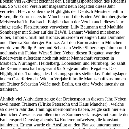
Ebenso viel Aktivität zeichnet den Leistungssportbereich des Ruderns
aus. So war der Verein auf insgesamt neun Regatten dieses Jahr
vertreten. Hierzu zählen die Highlights der Deutsch Meisterschaft in
Essen, die Euromasters in München und die Baden-Württembergische
Meisterschaft in Breisach. Folglich kann der Verein auch dieses Jahr
einige starke Platzierungen vorweisen: Lilly Baumann und Mathilda
Sonnberger mit Silber auf der BaWü, Lennart Wieland mit ebenso
Silber, Timon Christl mit Bronze, außerdem erlangten Lina Dümmler
und Theresa Sonnberger Bronze. Auf den Euromasters in München
wurde von Phillip Bauer und Sebastian Weiße Silber eingefahren und
nochmals mit Fabian Wiest Silber. Neben diesen Regatten war der
Ruderverein außerdem noch mit seiner Mannschaft vertreten in
Marbach, Nürtingen, Heidelberg, Lobenstein und Nürnberg. So zählt
die Rennmannschaft insgesamt 92 Siege auf allen Regatten. Das
Highlight des Trainings des Leistungssportes stellte das Trainingslager
in den Osterferien da. Wie im Vorjahr fuhr die Mannschaft zusammen
mit Trainer Sebastian Weiße nach Berlin, um eine Woche intensiv zu
trainieren.
Ähnlich viel Aktivitäten zeigte der Breitensport in diesem Jahr. Neben
zwei neuen Trainern (Ulrike Petersohn und Kaus Maucher) , welche
ab diesem Jahr das Trainings übernommen haben, zeigte sich hier ein
deutlicher Zuwachs vor allem in der Sommerzeit. Insgesamt konnte der
Breitensport Dienstag abends 14 Ruderer aufweisen, die konstant
trainierten. Erneut wurde ein Ausflug an den Plansee unternommen,