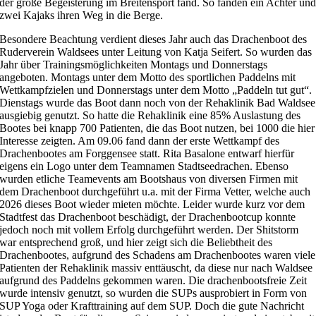
der große Begeisterung im Breitensport fand. So fanden ein Achter un
zwei Kajaks ihren Weg in die Berge.
Besondere Beachtung verdient dieses Jahr auch das Drachenboot des
Ruderverein Waldsees unter Leitung von Katja Seifert. So wurden das
Jahr über Trainingsmöglichkeiten Montags und Donnerstags
angeboten. Montags unter dem Motto des sportlichen Paddelns mit
Wettkampfzielen und Donnerstags unter dem Motto „Paddeln tut gut“.
Dienstags wurde das Boot dann noch von der Rehaklinik Bad Waldsee
ausgiebig genutzt. So hatte die Rehaklinik eine 85% Auslastung des
Bootes bei knapp 700 Patienten, die das Boot nutzen, bei 1000 die hier
Interesse zeigten. Am 09.06 fand dann der erste Wettkampf des
Drachenbootes am Forggensee statt. Rita Basalone entwarf hierfür
eigens ein Logo unter dem Teamnamen Stadtseedrachen. Ebenso
wurden etliche Teamevents am Bootshaus von diversen Firmen mit
dem Drachenboot durchgeführt u.a. mit der Firma Vetter, welche auch
2026 dieses Boot wieder mieten möchte. Leider wurde kurz vor dem
Stadtfest das Drachenboot beschädigt, der Drachenbootcup konnte
jedoch noch mit vollem Erfolg durchgeführt werden. Der Shitstorm
war entsprechend groß, und hier zeigt sich die Beliebtheit des
Drachenbootes, aufgrund des Schadens am Drachenbootes waren viele
Patienten der Rehaklinik massiv enttäuscht, da diese nur nach Waldsee
aufgrund des Paddelns gekommen waren. Die drachenbootsfreie Zeit
wurde intensiv genutzt, so wurden die SUPs ausprobiert in Form von
SUP Yoga oder Krafttraining auf dem SUP. Doch die gute Nachricht