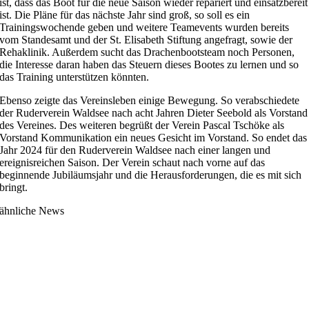
ist, dass das Boot für die neue Saison wieder repariert und einsatzbereit
ist. Die Pläne für das nächste Jahr sind groß, so soll es ein
Trainingswochende geben und weitere Teamevents wurden bereits
vom Standesamt und der St. Elisabeth Stiftung angefragt, sowie der
Rehaklinik. Außerdem sucht das Drachenbootsteam noch Personen,
die Interesse daran haben das Steuern dieses Bootes zu lernen und so
das Training unterstützen könnten.
Ebenso zeigte das Vereinsleben einige Bewegung. So verabschiedete
der Ruderverein Waldsee nach acht Jahren Dieter Seebold als Vorstand
des Vereines. Des weiteren begrüßt der Verein Pascal Tschöke als
Vorstand Kommunikation ein neues Gesicht im Vorstand. So endet das
Jahr 2024 für den Ruderverein Waldsee nach einer langen und
ereignisreichen Saison. Der Verein schaut nach vorne auf das
beginnende Jubiläumsjahr und die Herausforderungen, die es mit sich
bringt.
ähnliche News