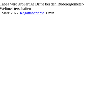
Skip
Tabea wird großartige Dritte bei den Ruderergometer-
to
Weltmeisterschaften
content
. März 2022
·
Regattaberichte
·
1 min
·