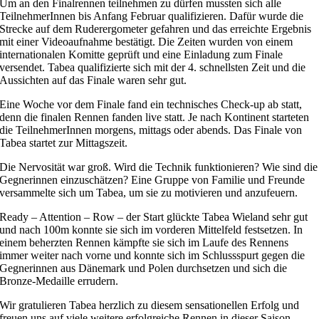
Um an den Finalrennen teilnehmen zu dürfen mussten sich alle
TeilnehmerInnen bis Anfang Februar qualifizieren. Dafür wurde die
Strecke auf dem Ruderergometer gefahren und das erreichte Ergebnis
mit einer Videoaufnahme bestätigt. Die Zeiten wurden von einem
internationalen Komitte geprüft und eine Einladung zum Finale
versendet. Tabea qualifizierte sich mit der 4. schnellsten Zeit und die
Aussichten auf das Finale waren sehr gut.
Eine Woche vor dem Finale fand ein technisches Check-up ab statt,
denn die finalen Rennen fanden live statt. Je nach Kontinent starteten
die TeilnehmerInnen morgens, mittags oder abends. Das Finale von
Tabea startet zur Mittagszeit.
Die Nervosität war groß. Wird die Technik funktionieren? Wie sind die
Gegnerinnen einzuschätzen? Eine Gruppe von Familie und Freunde
versammelte sich um Tabea, um sie zu motivieren und anzufeuern.
Ready – Attention – Row – der Start glückte Tabea Wieland sehr gut
und nach 100m konnte sie sich im vorderen Mittelfeld festsetzen. In
einem beherzten Rennen kämpfte sie sich im Laufe des Rennens
immer weiter nach vorne und konnte sich im Schlussspurt gegen die
Gegnerinnen aus Dänemark und Polen durchsetzen und sich die
Bronze-Medaille errudern.
Wir gratulieren Tabea herzlich zu diesem sensationellen Erfolg und
freuen uns auf viele weitere erfolgreiche Rennen in dieser Saison.