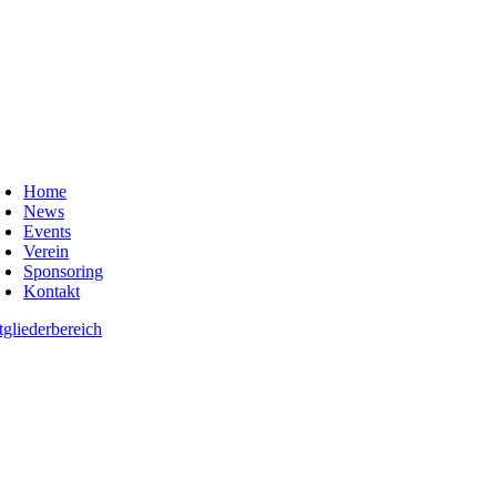
oggle
avigation
Home
News
Events
Verein
Sponsoring
Kontakt
tgliederbereich