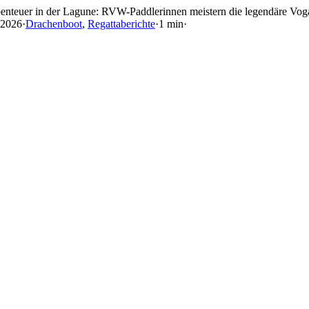
Skip
enteuer in der Lagune: RVW-Paddlerinnen meistern die legendäre Vog
to
 2026
·
Drachenboot
,
Regattaberichte
·
1 min
·
content