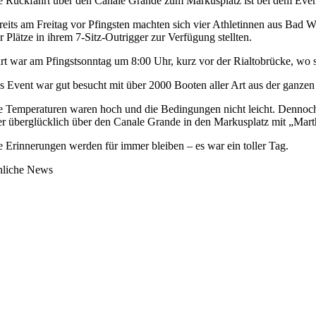
e Rückfahrt über den Canale Grande zum Markusplatz ist bei dem Even
reits am Freitag vor Pfingsten machten sich vier Athletinnen aus Bad
r Plätze in ihrem 7-Sitz-Outrigger zur Verfügung stellten.
art war am Pfingstsonntag um 8:00 Uhr, kurz vor der Rialtobrücke, w
s Event war gut besucht mit über 2000 Booten aller Art aus der ganzen
e Temperaturen waren hoch und die Bedingungen nicht leicht. Dennoc
er überglücklich über den Canale Grande in den Markusplatz mit „Mart
e Erinnerungen werden für immer bleiben – es war ein toller Tag.
nliche News