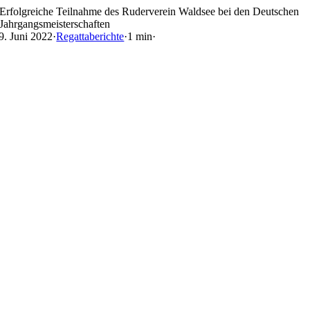
Skip
Erfolgreiche Teilnahme des Ruderverein Waldsee bei den Deutschen
to
Jahrgangsmeisterschaften
content
9. Juni 2022
·
Regattaberichte
·
1 min
·