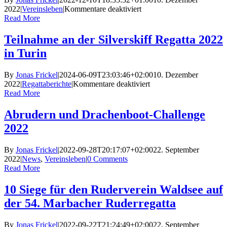
für
2022
|
Vereinsleben
|
Kommentare deaktiviert
Ausflug
Read More
zum
Plansee
Teilnahme an der Silverskiff Regatta 2022
in Turin
By
Jonas Frickel
|
2024-06-09T23:03:46+02:00
10. Dezember
für
2022
|
Regattaberichte
|
Kommentare deaktiviert
Teilnahme
Read More
an
der
Abrudern und Drachenboot-Challenge
Silverskiff
2022
Regatta
2022
in
By
Jonas Frickel
|
2022-09-28T20:17:07+02:00
22. September
Turin
2022
|
News
,
Vereinsleben
|
0 Comments
Read More
10 Siege für den Ruderverein Waldsee auf
der 54. Marbacher Ruderregatta
By
Jonas Frickel
|
2022-09-22T21:24:49+02:00
22. September