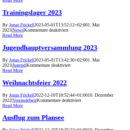
Read More
2023
Trainingslager 2023
By
Jonas Frickel
|
2023-05-01T13:52:12+02:00
1. Mai
für
2023
|
News
|
Kommentare deaktiviert
Trainingslager
Read More
2023
Jugendhauptversammlung 2023
By
Jonas Frickel
|
2023-05-01T13:42:30+02:00
1. Mai
für
2023
|
Jugend
|
Kommentare deaktiviert
Jugendhauptversammlung
Read More
2023
Weihnachtsfeier 2022
By
Jonas Frickel
|
2022-12-10T18:52:44+01:00
10. Dezember
für
2022
|
Vereinsleben
|
Kommentare deaktiviert
Weihnachtsfeier
Read More
2022
Ausflug zum Plansee
By
Jonas Frickel
|
2022-12-10T18:35:32+01:00
10. Dezember