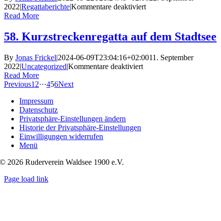
für
2022
|
Regattaberichte
|
Kommentare deaktiviert
10
Read More
Siege
für
58. Kurzstreckenregatta auf dem Stadtsee
den
Ruderverein
By
Jonas Frickel
|
2024-06-09T23:04:16+02:00
11. September
Waldsee
für
2022
|
Uncategorized
|
Kommentare deaktiviert
auf
58.
Read More
der
Kurzstreckenregatta
Previous
1
2
···
4
5
6
Next
54.
auf
Marbacher
Impressum
dem
Ruderregatta
Datenschutz
Stadtsee
Privatsphäre-Einstellungen ändern
Historie der Privatsphäre-Einstellungen
Einwilligungen widerrufen
Menü
© 2026 Ruderverein Waldsee 1900 e.V.
Page load link