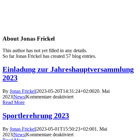
Skip
to
content
About
Jonas Frickel
This author has not yet filled in any details.
So far Jonas Frickel has created 57 blog entries.
Einladung zur Jahreshauptversammlung
2023
By
Jonas Frickel
|
2023-05-20T14:31:24+02:00
20. Mai
für
2023
|
News
|
Kommentare deaktiviert
Einladung
Read More
zur
Jahreshauptversammlung
Sportlerehrung 2023
2023
By
Jonas Frickel
|
2023-05-01T15:50:23+02:00
1. Mai
für
2023
|
News
|
Kommentare deaktiviert
Sportlerehrung