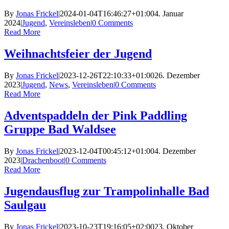
By
Jonas Frickel
|
2024-01-04T16:46:27+01:00
4. Januar
2024
|
Jugend
,
Vereinsleben
|
0 Comments
Read More
Weihnachtsfeier der Jugend
By
Jonas Frickel
|
2023-12-26T22:10:33+01:00
26. Dezember
2023
|
Jugend
,
News
,
Vereinsleben
|
0 Comments
Read More
Adventspaddeln der Pink Paddling
Gruppe Bad Waldsee
By
Jonas Frickel
|
2023-12-04T00:45:12+01:00
4. Dezember
2023
|
Drachenboot
|
0 Comments
Read More
Jugendausflug zur Trampolinhalle Bad
Saulgau
By
Jonas Frickel
|
2023-10-23T19:16:05+02:00
23. Oktober