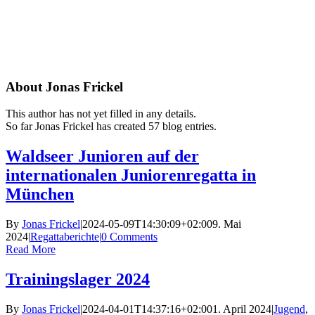
Skip
to
content
About
Jonas Frickel
This author has not yet filled in any details.
So far Jonas Frickel has created 57 blog entries.
Waldseer Junioren auf der
internationalen Juniorenregatta in
München
By
Jonas Frickel
|
2024-05-09T14:30:09+02:00
9. Mai
2024
|
Regattaberichte
|
0 Comments
Read More
Trainingslager 2024
By
Jonas Frickel
|
2024-04-01T14:37:16+02:00
1. April 2024
|
Jugend
,