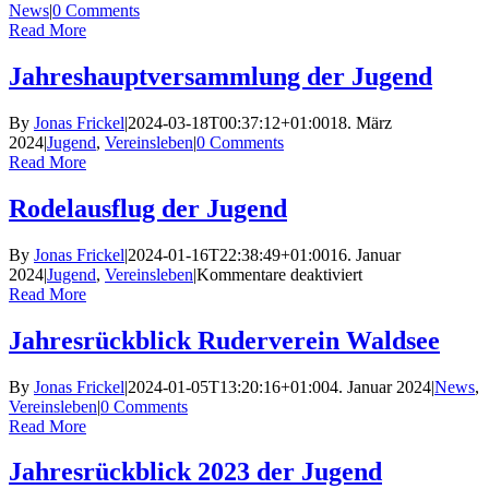
News
|
0 Comments
Read More
Jahreshauptversammlung der Jugend
By
Jonas Frickel
|
2024-03-18T00:37:12+01:00
18. März
2024
|
Jugend
,
Vereinsleben
|
0 Comments
Read More
Rodelausflug der Jugend
By
Jonas Frickel
|
2024-01-16T22:38:49+01:00
16. Januar
für
2024
|
Jugend
,
Vereinsleben
|
Kommentare deaktiviert
Rodelausflug
Read More
der
Jugend
Jahresrückblick Ruderverein Waldsee
By
Jonas Frickel
|
2024-01-05T13:20:16+01:00
4. Januar 2024
|
News
,
Vereinsleben
|
0 Comments
Read More
Jahresrückblick 2023 der Jugend