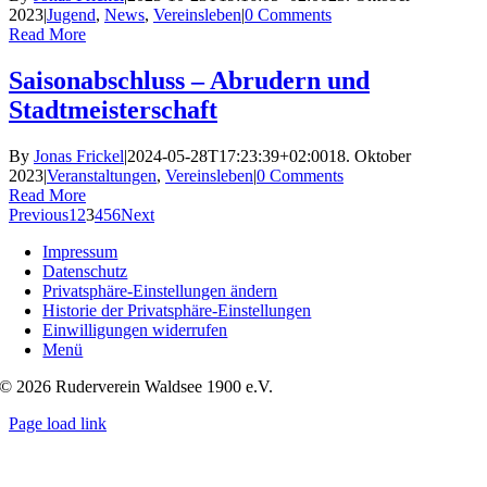
2023
|
Jugend
,
News
,
Vereinsleben
|
0 Comments
Read More
Saisonabschluss – Abrudern und
Stadtmeisterschaft
By
Jonas Frickel
|
2024-05-28T17:23:39+02:00
18. Oktober
2023
|
Veranstaltungen
,
Vereinsleben
|
0 Comments
Read More
Previous
1
2
3
4
5
6
Next
Impressum
Datenschutz
Privatsphäre-Einstellungen ändern
Historie der Privatsphäre-Einstellungen
Einwilligungen widerrufen
Menü
© 2026 Ruderverein Waldsee 1900 e.V.
Page load link