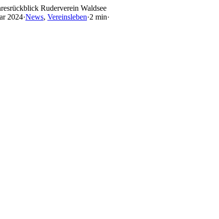
Skip
hresrückblick Ruderverein Waldsee
to
uar 2024
·
News
,
Vereinsleben
·
2 min
·
content