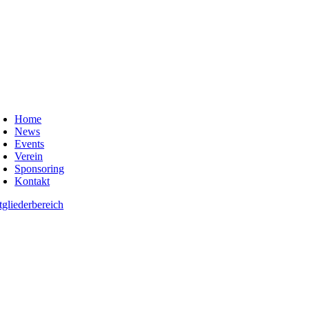
oggle
avigation
Home
News
Events
Verein
Sponsoring
Kontakt
tgliederbereich