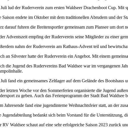
 Juli lud der Ruderverein zum ersten Waldseer Drachenboot Cup. Mit
e Saison endete im Oktober mit dem traditionellen Abrudern und der St
rz darauf fuhren die Breitensportler gemeinsam zum Plansee um dort 
 der Adventszeit empfing der Ruderverein seine Mitglieder zu einer gem
ßerdem nahm der Ruderverein am Rathaus-Advent teil und bewirtschaft
ch an Silvester hatte der Ruderverein ein Angebot. Mit einem gemeinsa
ch die Jugend des Rudervereins Bad Waldsee war im vergangenen Jahr s
ampolinhalle.
 Juli fand ein gemeinsames Zeltlager auf dem Gelände des Bootshaus un
 der letzten Woche vor den Sommerferien organisierte die Jugend auß
dersport zu geben. Auch das Ferienprogramm der Stadt Bad Waldsee be
m Jahresende fand eine jugendinterne Weihnachtsfeier statt, an der z
e Jugendabteilung bedankt sich beim Vorstand für die Unterstützung, di
r RV Waldsee schaut auf eine sehr erfolgreiche Saison 2023 zurück un