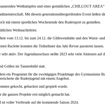
 spannenden Wettkämpfen und einer gemütlichen „CHILLOUT AREA“ gel
adtmeisterschaft. Mit diesem generationsübergreifenden Event ließen d
noch mit einem sportlichen Wochenende den Rudersport zu genießen.
ütlichen Weihnachtsfeier.
ete vom 13.12. bis zum 24.12. die Glühweinhütte und den Wurst- und
men Raclette konnten die Teilnehmer das Jahr Revue passieren lassen.
ehr aktiv. Der Jugendausschuss stellte 2023 sehr viele Aktionen auf
d Grillen im Tannenbühl statt.
erdem ein Programm für die zweitägigen Projekttage des Gymnasiums B
reicherte die Ruderjugend mit einem Angebot.
usammen gekocht, gebacken und gespielt wurde.
e die ganzen Projekte erst möglich gemacht hat.
d ist voller Vorfreude auf die kommende Saison 2024.