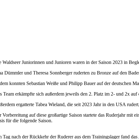
e Waldseer Juniorinnen und Junioren waren in der Saison 2023 in Begle
na Dümmler und Theresa Sonnberger ruderten zu Bronze auf den Baden
dem konnten Sebastian Weiße und Philipp Bauer auf der deutschen Mast
s Team erkämpfte sich außerdem jeweils den 2. Platz im 2- und 2x auf
ßerdem ergatterte Tabea Wieland, die seit 2023 Jahr in den USA rudert
r Vorbereitung auf diese großartige Saison startete das Ruderjahr mit e
sis für die folgende Saison.
 Tag nach der Rückkehr der Ruderer aus dem Trainingslager fand das Anru