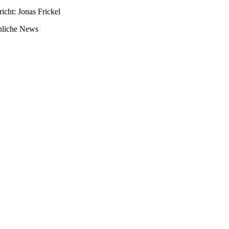
richt: Jonas Frickel
nliche News