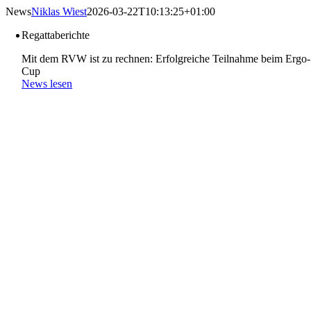
Skip
News
Niklas Wiest
2026-03-22T10:13:25+01:00
to
Regattaberichte
content
Mit dem RVW ist zu rechnen: Erfolgreiche Teilnahme beim Ergo-
Cup
News lesen