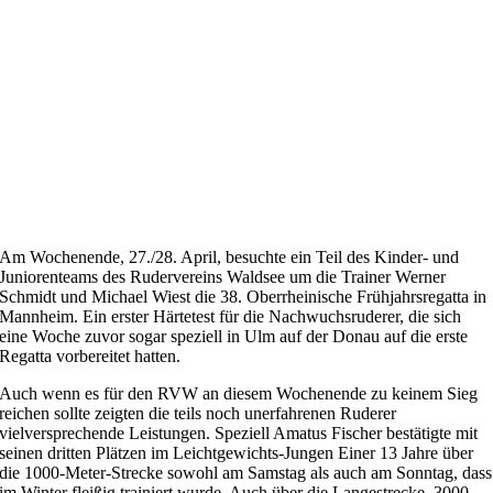
Am Wochenende, 27./28. April, besuchte ein Teil des Kinder- und
Juniorenteams des Rudervereins Waldsee um die Trainer Werner
Schmidt und Michael Wiest die 38. Oberrheinische Frühjahrsregatta in
Mannheim. Ein erster Härtetest für die Nachwuchsruderer, die sich
eine Woche zuvor sogar speziell in Ulm auf der Donau auf die erste
Regatta vorbereitet hatten.
Auch wenn es für den RVW an diesem Wochenende zu keinem Sieg
reichen sollte zeigten die teils noch unerfahrenen Ruderer
vielversprechende Leistungen. Speziell Amatus Fischer bestätigte mit
seinen dritten Plätzen im Leichtgewichts-Jungen Einer 13 Jahre über
die 1000-Meter-Strecke sowohl am Samstag als auch am Sonntag, dass
im Winter fleißig trainiert wurde. Auch über die Langestrecke, 3000