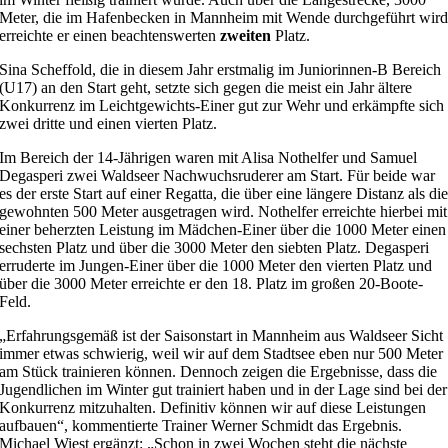
Meter, die im Hafenbecken in Mannheim mit Wende durchgeführt wir
erreichte er einen beachtenswerten
zweiten
Platz.
Sina Scheffold, die in diesem Jahr erstmalig im Juniorinnen-B Bereich
(U17) an den Start geht, setzte sich gegen die meist ein Jahr ältere
Konkurrenz im Leichtgewichts-Einer gut zur Wehr und erkämpfte sich
zwei dritte und einen vierten Platz.
Im Bereich der 14-Jährigen waren mit Alisa Nothelfer und Samuel
Degasperi zwei Waldseer Nachwuchsruderer am Start. Für beide war
es der erste Start auf einer Regatta, die über eine längere Distanz als di
gewohnten 500 Meter ausgetragen wird. Nothelfer erreichte hierbei mit
einer beherzten Leistung im Mädchen-Einer über die 1000 Meter einen
sechsten Platz und über die 3000 Meter den siebten Platz. Degasperi
erruderte im Jungen-Einer über die 1000 Meter den vierten Platz und
über die 3000 Meter erreichte er den 18. Platz im großen 20-Boote-
Feld.
„Erfahrungsgemäß ist der Saisonstart in Mannheim aus Waldseer Sicht
immer etwas schwierig, weil wir auf dem Stadtsee eben nur 500 Meter
am Stück trainieren können. Dennoch zeigen die Ergebnisse, dass die
Jugendlichen im Winter gut trainiert haben und in der Lage sind bei der
Konkurrenz mitzuhalten. Definitiv können wir auf diese Leistungen
aufbauen“, kommentierte Trainer Werner Schmidt das Ergebnis.
Michael Wiest ergänzt: „Schon in zwei Wochen steht die nächste