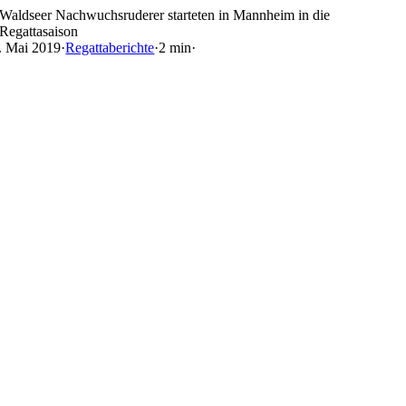
Skip
Waldseer Nachwuchsruderer starteten in Mannheim in die
to
Regattasaison
content
. Mai 2019
·
Regattaberichte
·
2 min
·