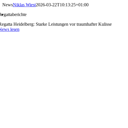
Skip
News
Niklas Wiest
2026-03-22T10:13:25+01:00
to
Regattaberichte
content
Regatta Heidelberg: Starke Leistungen vor traumhafter Kulisse
News lesen