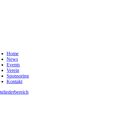
oggle
avigation
Home
News
Events
Verein
Sponsoring
Kontakt
tgliederbereich