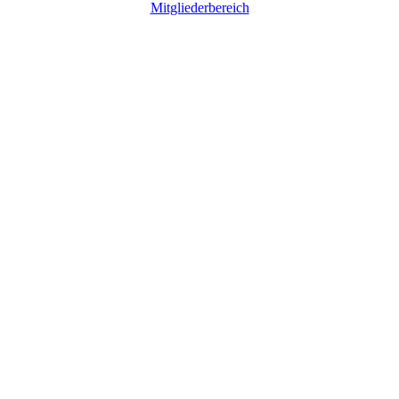
Mitgliederbereich
Go
to
Top