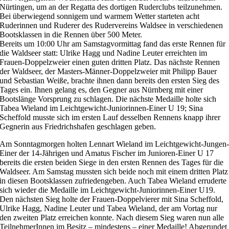
Nürtingen, um an der Regatta des dortigen Ruderclubs teilzunehmen.
Bei überwiegend sonnigem und warmem Wetter starteten acht
Ruderinnen und Ruderer des Rudervereins Waldsee in verschiedenen
Bootsklassen in die Rennen über 500 Meter.
Bereits um 10:00 Uhr am Samstagvormittag fand das erste Rennen für
die Waldseer statt: Ulrike Hagg und Nadine Leuter erreichten im
Frauen-Doppelzweier einen guten dritten Platz. Das nächste Rennen
der Waldseer, der Masters-Männer-Doppelzweier mit Philipp Bauer
und Sebastian Weiße, brachte ihnen dann bereits den ersten Sieg des
Tages ein. Ihnen gelang es, den Gegner aus Nürnberg mit einer
Bootslänge Vorsprung zu schlagen. Die nächste Medaille holte sich
Tabea Wieland im Leichtgewicht-Juniorinnen-Einer U 19; Sina
Scheffold musste sich im ersten Lauf desselben Rennens knapp ihrer
Gegnerin aus Friedrichshafen geschlagen geben.
Am Sonntagmorgen holten Lennart Wieland im Leichtgewicht-Jungen
Einer der 14-Jährigen und Amatus Fischer im Junioren-Einer U 17
bereits die ersten beiden Siege in den ersten Rennen des Tages für die
Waldseer. Am Samstag mussten sich beide noch mit einem dritten Platz
in diesen Bootsklassen zufriedengeben. Auch Tabea Wieland erruderte
sich wieder die Medaille im Leichtgewicht-Juniorinnen-Einer U19.
Den nächsten Sieg holte der Frauen-Doppelvierer mit Sina Scheffold,
Ulrike Hagg, Nadine Leuter und Tabea Wieland, der am Vortag nur
den zweiten Platz erreichen konnte. Nach diesem Sieg waren nun alle
TeilnehmerInnen im Besitz – mindestens – einer Medaille! Abgerundet