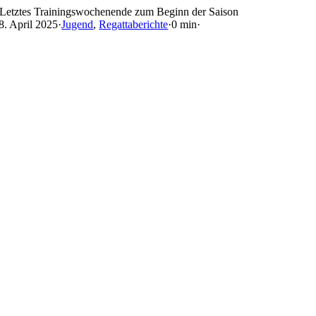
Skip
Letztes Trainingswochenende zum Beginn der Saison
to
8. April 2025
·
Jugend
,
Regattaberichte
·
0 min
·
content