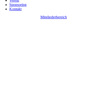
Verein
Sponsoring
Kontakt
Mitgliederbereich
Go
to
Top