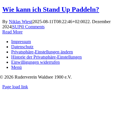
Skip
Wie kann ich Stand Up Paddeln?
to
content
By
Niklas Wiest
|
2025-08-11T08:22:46+02:00
22. Dezember
2024
|
SUP
|
0 Comments
Read More
Impressum
Datenschutz
Privatsphäre-Einstellungen ändern
Historie der Privatsphäre-Einstellungen
Einwilligungen widerrufen
Menü
© 2026 Ruderverein Waldsee 1900 e.V.
Page load link