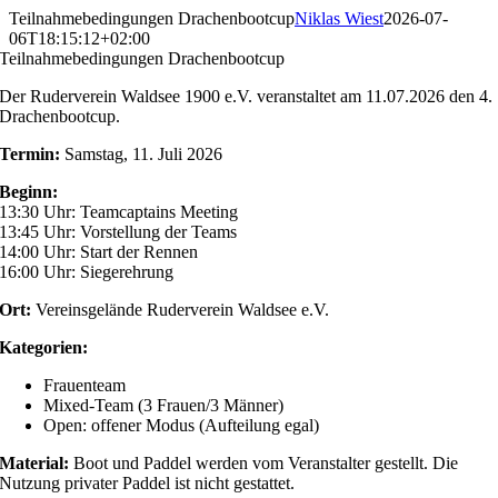
Skip
Teilnahmebedingungen Drachenbootcup
Niklas Wiest
2026-07-
to
06T18:15:12+02:00
content
Teilnahmebedingungen Drachenbootcup
Der Ruderverein Waldsee 1900 e.V. veranstaltet am 11.07.2026 den 4.
Drachenbootcup.
Termin:
Samstag, 11. Juli 2026
Beginn:
13:30 Uhr: Teamcaptains Meeting
13:45 Uhr: Vorstellung der Teams
14:00 Uhr: Start der Rennen
16:00 Uhr: Siegerehrung
Ort:
Vereinsgelände Ruderverein Waldsee e.V.
Kategorien:
Frauenteam
Mixed-Team (3 Frauen/3 Männer)
Open: offener Modus (Aufteilung egal)
Material:
Boot und Paddel werden vom Veranstalter gestellt. Die
Nutzung privater Paddel ist nicht gestattet.