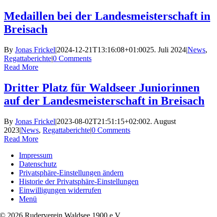
Skip
Medaillen bei der Landesmeisterschaft in
to
Breisach
content
By
Jonas Frickel
|
2024-12-21T13:16:08+01:00
25. Juli 2024
|
News
,
Regattaberichte
|
0 Comments
Read More
Dritter Platz für Waldseer Juniorinnen
auf der Landesmeisterschaft in Breisach
By
Jonas Frickel
|
2023-08-02T21:51:15+02:00
2. August
2023
|
News
,
Regattaberichte
|
0 Comments
Read More
Impressum
Datenschutz
Privatsphäre-Einstellungen ändern
Historie der Privatsphäre-Einstellungen
Einwilligungen widerrufen
Menü
© 2026 Ruderverein Waldsee 1900 e.V.