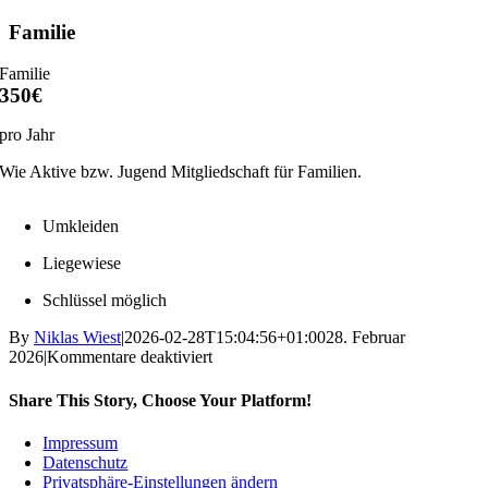
Skip
Familie
to
content
Familie
350€
pro Jahr
Wie Aktive bzw. Jugend Mitgliedschaft für Familien.
Umkleiden
Liegewiese
Schlüssel möglich
By
Niklas Wiest
|
2026-02-28T15:04:56+01:00
28. Februar
für
2026
|
Kommentare deaktiviert
Familie
Share This Story, Choose Your Platform!
Facebook
X
Reddit
LinkedIn
WhatsApp
Telegram
Tumblr
Pinterest
Vk
Xing
Email
Impressum
Datenschutz
Privatsphäre-Einstellungen ändern