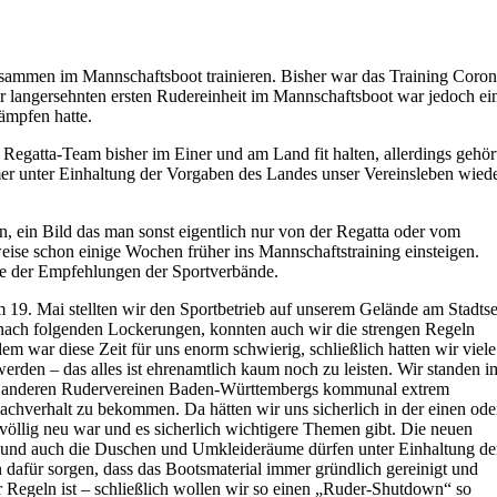
sammen im Mannschaftsboot trainieren. Bisher war das Training Coron
r langersehnten ersten Rudereinheit im Mannschaftsboot war jedoch ei
ämpfen hatte.
Regatta-Team bisher im Einer und am Land fit halten, allerdings gehör
er unter Einhaltung der Vorgaben des Landes unser Vereinsleben wied
n, ein Bild das man sonst eigentlich nur von der Regatta oder vom
eise schon einige Wochen früher ins Mannschaftstraining einsteigen.
e der Empfehlungen der Sportverbände.
m 19. Mai stellten wir den Sportbetrieb auf unserem Gelände am Stadts
d nach folgenden Lockerungen, konnten auch wir die strengen Regeln
m war diese Zeit für uns enorm schwierig, schließlich hatten wir viele
werden – das alles ist ehrenamtlich kaum noch zu leisten. Wir standen i
den anderen Rudervereinen Baden-Württembergs kommunal extrem
achverhalt zu bekommen. Da hätten wir uns sicherlich in der einen ode
n völlig neu war und es sicherlich wichtigere Themen gibt. Die neuen
hr und auch die Duschen und Umkleideräume dürfen unter Einhaltung de
afür sorgen, dass das Bootsmaterial immer gründlich gereinigt und
r Regeln ist – schließlich wollen wir so einen „Ruder-Shutdown“ so