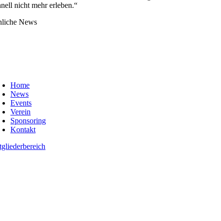
hnell nicht mehr erleben.“
nliche News
oggle
avigation
Home
News
Events
Verein
Sponsoring
Kontakt
tgliederbereich