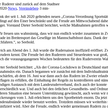
Skip
e Ruderer sind zurück auf dem Stadtsee
to
 2020
·
News
,
Vereinsleben
·
3 min
·
content
nk der seit 1. Juli 2020 geltenden neuen „Corona-Verordnung Sportst
dingt auf den Einer beschränkt und die Freude am Mittwochabend daher
nger. Vorstand Dieter Seebold berichtet, welche Maßnahmen getroffen 
ir freuen uns wahnsinnig, dass wir nun endlich wieder zusammen in Zwe
rade im Breitensport das Gesellige im Mannschaftsboot dazu. Dank der
chfahren.“, so Seebold.
eich am Abend des 1. Juli wurde die Rudersaison inoffiziell eröffnet. 
rudern kennt. Die Freude bei den Ruderern und Steuerleuten war groß, 
ch die vorausgegangenen Wochen bedeuteten für den Ruderverein Wald
eter Seebold berichtet: „Als der Corona-Lockdown in Deutschland starte
snahmslos ein. Danach begannen wir zunächst mit dem Individualtraini
tschärfen, ab dem 16. Juni war dann auch das Rudern im Zweier erlaubt,
flagen zu erfüllen, die Einhaltung der Regeln zu kontrollieren und stän
ändigen Austausch mit dem Landesruderverband, doch auch der konnte
terschiedlich war. Und auch bei den örtlichen Gesundheits- und Ordnun
deren Situation eine bessere Unterstützung gewünscht, auch wenn wir nat
ckerungen vom 1. Juli erleichtern uns den Sportbetrieb enorm. Da jet
ndestabstände wieder benutzt werden. Trotzdem müssen wir weiterhin 
sinfiziert wird. Aber die Freude, endlich wieder gemeinsam Rudern zu d