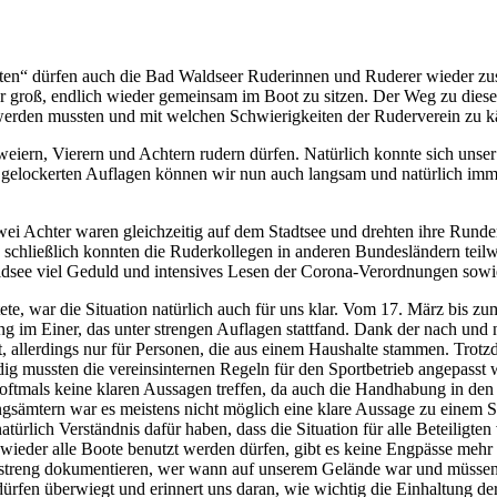
ätten“ dürfen auch die Bad Waldseer Ruderinnen und Ruderer wieder zu
 groß, endlich wieder gemeinsam im Boot zu sitzen. Der Weg zu diese
werden mussten und mit welchen Schwierigkeiten der Ruderverein zu k
iern, Vierern und Achtern rudern dürfen. Natürlich konnte sich unser 
 gelockerten Auflagen können wir nun auch langsam und natürlich imm
Zwei Achter waren gleichzeitig auf dem Stadtsee und drehten ihre Runde
schließlich konnten die Ruderkollegen in anderen Bundesländern teilw
see viel Geduld und intensives Lesen der Corona-Verordnungen sowi
te, war die Situation natürlich auch für uns klar. Vom 17. März bis zu
ng im Einer, das unter strengen Auflagen stattfand. Dank der nach un
 allerdings nur für Personen, die aus einem Haushalte stammen. Trotzde
dig mussten die vereinsinternen Regeln für den Sportbetrieb angepasst 
 oftmals keine klaren Aussagen treffen, da auch die Handhabung in 
gsämtern war es meistens nicht möglich eine klare Aussage zu einem S
ürlich Verständnis dafür haben, dass die Situation für alle Beteiligte
zt wieder alle Boote benutzt werden dürfen, gibt es keine Engpässe me
streng dokumentieren, wer wann auf unserem Gelände war und müssen d
ürfen überwiegt und erinnert uns daran, wie wichtig die Einhaltung de