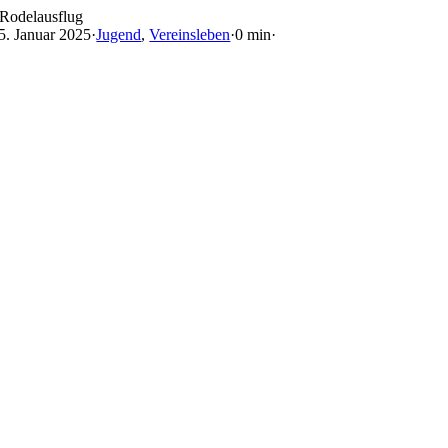
Skip
Rodelausflug
to
5. Januar 2025
·
Jugend
,
Vereinsleben
·
0 min
·
content