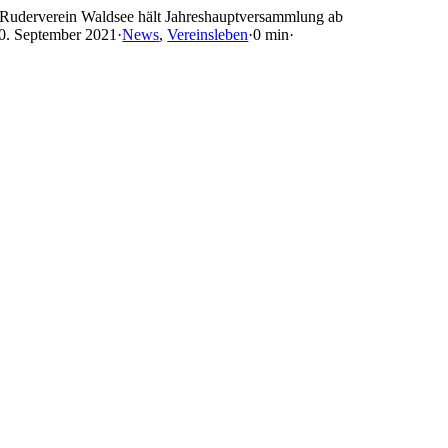
Skip
Ruderverein Waldsee hält Jahreshauptversammlung ab
to
0. September 2021
·
News
,
Vereinsleben
·
0 min
·
content