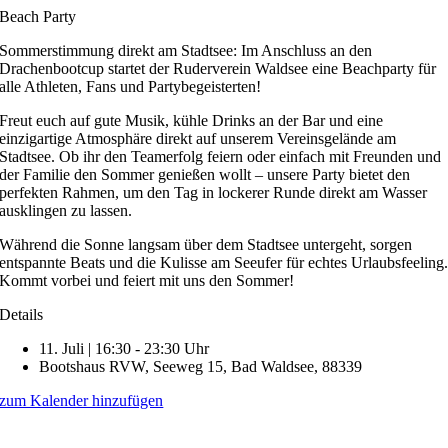
Skip
Beach Party
to
Sommerstimmung direkt am Stadtsee: Im Anschluss an den
content
Drachenbootcup startet der Ruderverein Waldsee eine Beachparty für
alle Athleten, Fans und Partybegeisterten!
Freut euch auf gute Musik, kühle Drinks an der Bar und eine
einzigartige Atmosphäre direkt auf unserem Vereinsgelände am
Stadtsee. Ob ihr den Teamerfolg feiern oder einfach mit Freunden und
der Familie den Sommer genießen wollt – unsere Party bietet den
perfekten Rahmen, um den Tag in lockerer Runde direkt am Wasser
ausklingen zu lassen.
Während die Sonne langsam über dem Stadtsee untergeht, sorgen
entspannte Beats und die Kulisse am Seeufer für echtes Urlaubsfeeling
Kommt vorbei und feiert mit uns den Sommer!
Details
11. Juli | 16:30 - 23:30 Uhr
Bootshaus RVW, Seeweg 15, Bad Waldsee, 88339
zum Kalender hinzufügen