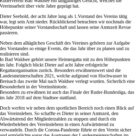
Ruderverein Bad Waldsee ein langjähriges Gesicht, welches die
Vereinsarbeit über viele Jahre geprägt hat.
Dieter Seebold, der acht Jahre lang als 1.Vorstand des Vereins tätig
war, legt sein Amt nieder. Rückblickend betrachten wir nochmals die
Höhepunkte seiner Vorstandsschaft und lassen seine Amtszeit Revue
passieren.
Neben dem alltäglichen Geschäft des Vereines gehören zur Aufgabe
des Vorstandes so einige Events, die das Jahr über zu planen und zu
realisieren sind.
In Bad Waldsee gehört unsere Heimregatta mit zu den Höhepunkten
im Jahr. Folglich blickt Dieter auf acht Jahre erfolgreiche
Regattaorganisation zurück. Besonders erwähnenswert sind die
Landesmeisterschaften 2021, welche aufgrund von Hochwasser in
Breisach das zweite Mal nach Waldsee verlegt wurden. Sicherlich eine
Besonderheit in der Vereinshistorie.
Besonders zu erwähnen ist auch das Finale der Ruder-Bundesliga, das
im Jahr 2018 auf dem Stadtsee stattfand.
Doch werfen wir neben dem sportlichen Bereich noch einen Blick auf
das Vereinsleben. So schaffte es Dieter in seiner Amtszeit, den
Abwärtstrend der Mitgliederzahlen zu stoppen und durch ein
Wiederbeleben des Vereinslebens in einen Aufwärtstrend zu
verwandeln. Durch die Corona-Pandemie führte er den Verein sicher
und ermöglichte sogar das Austragen der Landesmeisterschaften im