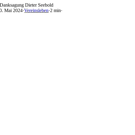
Skip
Danksagung Dieter Seebold
to
0. Mai 2024
·
Vereinsleben
·
2 min
·
content