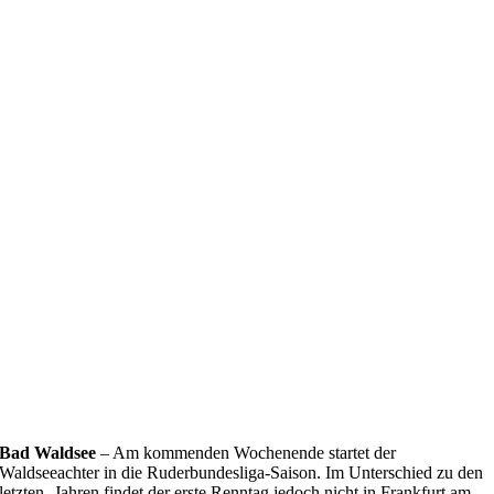
Bad Waldsee
– Am kommenden Wochenende startet der
Waldseeachter in die Ruderbundesliga-Saison. Im Unterschied zu den
letzten -Jahren findet der erste Renntag jedoch nicht in Frankfurt am