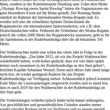
Main, sondern in der Ruhrmetropole Duisburg statt. Unter dem Motto
„Olympic Rowing meets Sprint Rowing“ haben die Organisatoren ein
ganz besonderes Event auf die Beine gestellt. Der Renntag findet
nämlich im Rahmen der Internationalen Wedau-Regatta statt. Es
werden sich also die schnellsten Sprinter Deutschlands die
Regattastrecke mit internationalen Spitzenruderern, wie z.B. dem
Deutschlandachter teilen. Während die Teilnehmer der Wedau-Regatta
jedoch die vollen 2000 Meter der Regattastrecke ausnutzen, geht es für
die Sprintteams in der Ruderbundesliga über die alt bekannten 350
Meter.
Der Waldseeachter startet nun schon das vierte Jahr in Folge in der
Ruderbundesliga. „Das hätte 2015, als wir das Projekt Waldseeachter
wiederbelebt haben, wohl keiner gedacht, dass wir vier Jahre später
immer noch zusammen in der Ruderbundesliga an den Start gehen“,
berichtet Kapitän Sebastian Wenzel. Denn auch dieses Jahr stand lange
nicht fest, ob wieder genügend Ruderer für das Projekt
Ruderbundesliga zur Verfügung stehen. Schlussendlich jedoch konnte
Ende März die Lizenzunterlagen eingereicht werden und es stand fest,
dass es auch 2019 für den Waldseeachter in der Ruderbundesliga an
den Start geht.
Die Vorbereitungen verliefen jedoch leider nicht immer reibungslos.
Aus geschäftlichen und gesundheitlichen Gründen standen immer
wieder einzelne Ruderer nicht zur Verfügung und so musste speziell