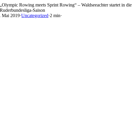
Skip
„Olympic Rowing meets Sprint Rowing“ – Waldseeachter startet in die
to
Ruderbundesliga-Saison
content
. Mai 2019
·
Uncategorized
·
2 min
·